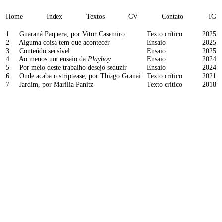
Home
Index
Textos
CV
Contato
IG
1 Guaraná Paquera, por Vitor Casemiro
Texto crítico
2025
2 Alguma coisa tem que acontecer
Ensaio
2025
3 Conteúdo sensível
Ensaio
2025
4 Ao menos um ensaio da
Playboy
Ensaio
2024
5 Por meio deste trabalho desejo seduzir
Ensaio
2024
6 Onde acaba o striptease, por Thiago Granai
Texto crítico
2021
7 Jardim, por Marília Panitz
Texto crítico
2018